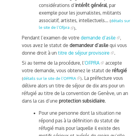
considérations d’
intérêt général
, par
exemple pour les journalistes, militants
associatif, artistes, intellectuels…
(
détails sur
le site de l’Ofpra
.
)
Pendant l’examen de votre
demande d’asile
,
vous avez le statut de
demandeur d’asile
qui vous
donne droit à un
titre de séjour provisoire
.
Si au terme de la procédure, l’
OFPRA
accepte
votre demande, vous obtenez le statut de
réfugié
frontière IT
. La préfecture vous
(
détails sur le site de l’OFPRA
)
délivre alors un titre de séjour de dix ans pour un
réfugié au titre de la convention de Genève, un an
dans la cas d’une
protection subsidiaire
.
Pour une personne dont la situation ne
és (MNA)
répond pas à la définition du statut de
on de minorité – #NeLesLaissonsPasAlaRue
réfugié mais pour laquelle il existe des
motifs sérieux et avérés de croire qu’elle