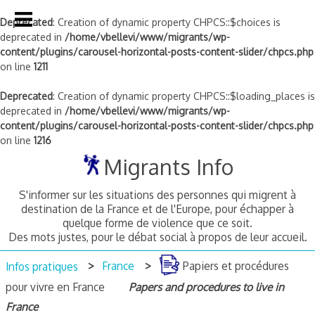
Deprecated
: Creation of dynamic property CHPCS::$choices is
deprecated in
/home/vbellevi/www/migrants/wp-
content/plugins/carousel-horizontal-posts-content-slider/chpcs.php
on line
1211
Deprecated
: Creation of dynamic property CHPCS::$loading_places is
deprecated in
/home/vbellevi/www/migrants/wp-
content/plugins/carousel-horizontal-posts-content-slider/chpcs.php
on line
1216
Skip
Migrants Info
to
content
S'informer sur les situations des personnes qui migrent à
destination de la France et de l'Europe, pour échapper à
quelque forme de violence que ce soit.
Des mots justes, pour le débat social à propos de leur accueil.
Infos pratiques
France
Papiers et procédures
pour vivre en France
Papers and procedures to live in
France