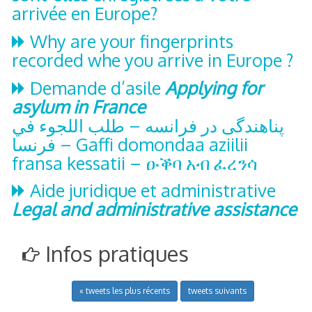
arrivée en Europe?
Why are your fingerprints
recorded whe you arrive in Europe ?
Demande d’asile
Applying for
asylum in France
طلب اللجوء في
–
پناهندگی در فرانسه
فرنسا
–
Gaffi domondaa aziilii
fransa kessatii
–
ዑቕባ አብ ፈረንሳ
Aide juridique et administrative
Legal and administrative assistance
Infos pratiques
« tweets les plus récents
tweets suivants