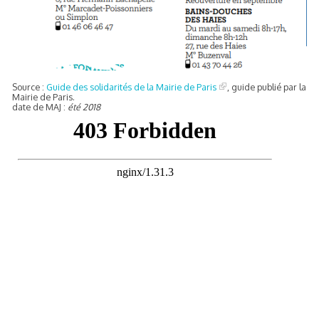
Source :
Guide des solidarités de la Mairie de Paris
, guide publié par la
Mairie de Paris.
date de MAJ :
été 2018
frontière IT
és (MNA)
on de minorité – #NeLesLaissonsPasAlaRue