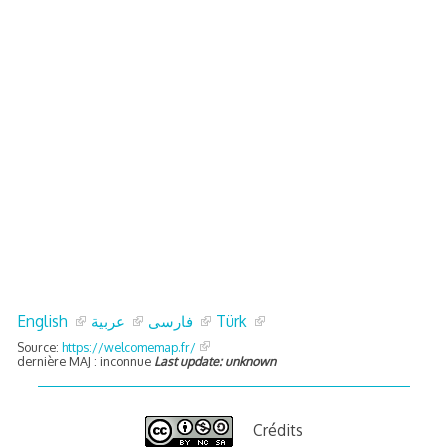
quelle implication des gendarmes ?
tagne
 – arte Regards
English
عربية
فارسی
Türk
Source:
https://welcomemap.fr/
dernière MAJ : inconnue
Last update: unknown
Crédits