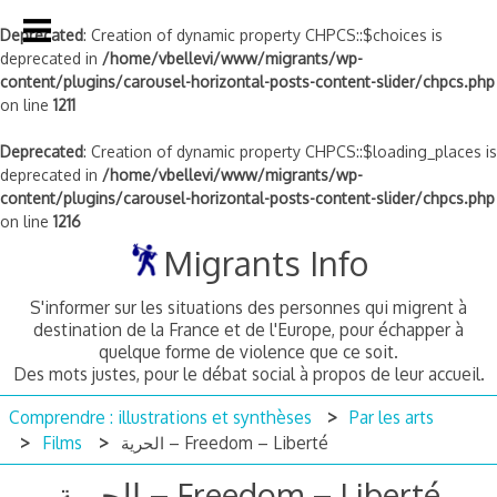
Deprecated
: Creation of dynamic property CHPCS::$choices is
deprecated in
/home/vbellevi/www/migrants/wp-
content/plugins/carousel-horizontal-posts-content-slider/chpcs.php
on line
1211
Deprecated
: Creation of dynamic property CHPCS::$loading_places is
deprecated in
/home/vbellevi/www/migrants/wp-
content/plugins/carousel-horizontal-posts-content-slider/chpcs.php
on line
1216
Skip
Migrants Info
to
content
S'informer sur les situations des personnes qui migrent à
destination de la France et de l'Europe, pour échapper à
quelque forme de violence que ce soit.
Des mots justes, pour le débat social à propos de leur accueil.
Comprendre : illustrations et synthèses
Par les arts
Films
الحریة – Freedom – Liberté
الحریة – Freedom – Liberté