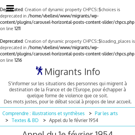
Deprecated
: Creation of dynamic property CHPCS::$choices is
deprecated in
/home/vbellevi/www/migrants/wp-
content/plugins/carousel-horizontal-posts-content-slider/chpcs.php
on line
1211
Deprecated
: Creation of dynamic property CHPCS::$loading_places is
deprecated in
/home/vbellevi/www/migrants/wp-
content/plugins/carousel-horizontal-posts-content-slider/chpcs.php
on line
1216
Skip
Migrants Info
to
content
S'informer sur les situations des personnes qui migrent à
destination de la France et de l'Europe, pour échapper à
quelque forme de violence que ce soit.
Des mots justes, pour le débat social à propos de leur accueil.
Comprendre : illustrations et synthèses
Par les arts
Textes & BD
Appel du 1e février 1954
Appel du 1e février 1954