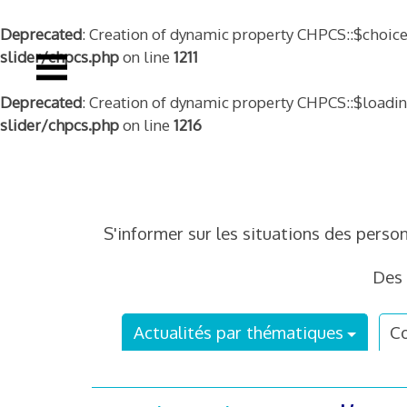
Deprecated
: Creation of dynamic property CHPCS::$choice
slider/chpcs.php
on line
1211
Deprecated
: Creation of dynamic property CHPCS::$loadi
slider/chpcs.php
on line
1216
Skip
to
content
S'informer sur les situations des perso
Des 
Actualités par thématiques
Co