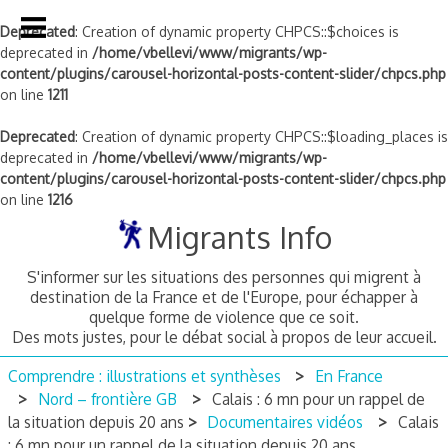
Deprecated
: Creation of dynamic property CHPCS::$choices is
deprecated in
/home/vbellevi/www/migrants/wp-
content/plugins/carousel-horizontal-posts-content-slider/chpcs.php
on line
1211
Deprecated
: Creation of dynamic property CHPCS::$loading_places is
deprecated in
/home/vbellevi/www/migrants/wp-
content/plugins/carousel-horizontal-posts-content-slider/chpcs.php
on line
1216
Skip
Migrants Info
to
content
S'informer sur les situations des personnes qui migrent à
destination de la France et de l'Europe, pour échapper à
quelque forme de violence que ce soit.
Des mots justes, pour le débat social à propos de leur accueil.
Comprendre : illustrations et synthèses
En France
Nord – frontière GB
Calais : 6 mn pour un rappel de
la situation depuis 20 ans
Documentaires vidéos
Calais
: 6 mn pour un rappel de la situation depuis 20 ans