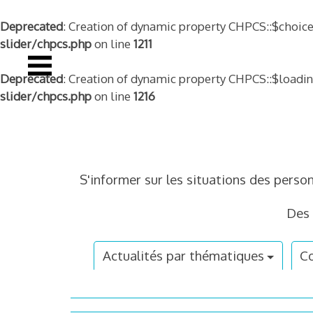
Deprecated
: Creation of dynamic property CHPCS::$choice
slider/chpcs.php
on line
1211
Deprecated
: Creation of dynamic property CHPCS::$loadi
slider/chpcs.php
on line
1216
Skip
to
content
S'informer sur les situations des perso
Des 
Actualités par thématiques
Co